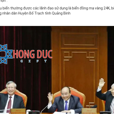
họn".
 biển thường được các lãnh đạo sử dụng là biển đồng mạ vàng 24K, b
g nhân dân Huyện Bố Trạch tỉnh Quảng Bình