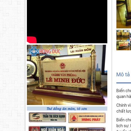
Mô tả
Biển ch
quan hà
Chính v
chất lư
Biển ch
lịch sự