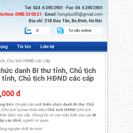
Tel:
024. 6 290 2901
-
Fax:
04. 6 290 2901
Hotline:
0985 33 00 21
-
Email:
hongduc85@gmail.com
Địa chỉ: 31B Đào Tấn, Ba Đình, Hà Nội
0
Tư vấn online
dụng
Tin tức
Liên hệ
tỉnh, Chủ tịch HĐND các cấp
chức danh Bí thư tỉnh, Chủ tịch
tỉnh, Chủ tịch HĐND các cấp
,000 đ
ng Đức
chuyên sản xuất
biển chức danh Bí thư
,
Chủ
D
(Chủ tịch ủy ban nhân dân)
Chủ tịch HĐND
(chủ tịch
hân dân) các cấp. Chúng tôi có các mẫu biển của các
Bí
ủy các khối
, ngành cơ quan.
 Đồng nguyên chất ăn mòn