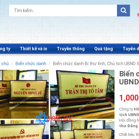
ng ty
Thiết kế và in
Truyền thông
Quà tặng
Tuyển 
 chủ
Biển chức danh
Biển chức danh Bí thư tỉnh, Chủ tịch UBND 
Biển 
UBND 
1,000
Công ty
Hồ
tịch UBN
Hội đồng N
thư Đảng 
Chất liệu: