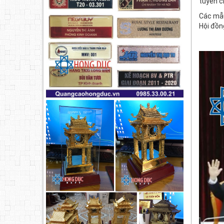
tuyển c
Các mẫu
Hội đồn