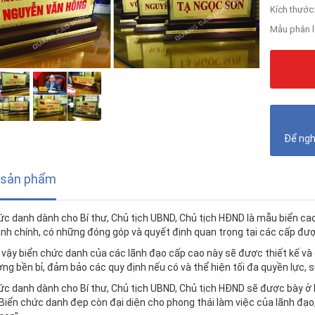
Kích thước
Mẫu phân l
Để ngh
 sản phẩm
ức danh dành cho Bí thư, Chủ tịch UBND, Chủ tịch HĐND là mẫu biển ca
nh chính, có những đóng góp và quyết định quan trọng tại các cấp đượ
ì vậy biển chức danh của các lãnh đạo cấp cao này sẽ được thiết kế v
ợng bền bỉ, đảm bảo các quy định nếu có và thể hiện tối đa quyền lực, s
ức danh dành cho Bí thư, Chủ tịch UBND, Chủ tịch HĐND sẽ được bày ở 
. Biển chức danh đẹp còn đại diện cho phong thái làm việc của lãnh đạ