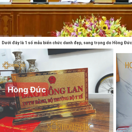
Dưới đây là 1 số mẫu biển chức danh đẹp, sang trọng do Hồng Đức