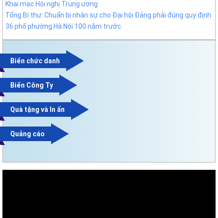
Khai mạc Hội nghị Trung ương
Tổng Bí thư: Chuẩn bị nhân sự cho Đại hội Đảng phải đúng quy định
36 phố phường Hà Nội 100 năm trước
Biển chức danh
Biển Công Ty
Quà tặng và In ấn
Quảng cáo