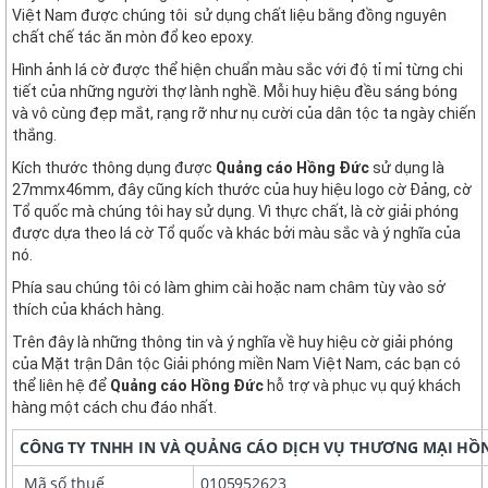
Việt Nam được chúng tôi sử dụng chất liệu bằng đồng nguyên
chất chế tác ăn mòn đổ keo epoxy.
Hình ảnh lá cờ được thể hiện chuẩn màu sắc với độ tỉ mỉ từng chi
tiết của những người thợ lành nghề. Mỗi huy hiệu đều sáng bóng
và vô cùng đẹp mắt, rạng rỡ như nụ cười của dân tộc ta ngày chiến
thắng.
Kích thước thông dụng được
Quảng cáo Hồng Đức
sử dụng là
27mmx46mm, đây cũng kích thước của huy hiệu logo cờ Đảng, cờ
Tổ quốc mà chúng tôi hay sử dụng. Vì thực chất, là cờ giải phóng
được dựa theo lá cờ Tổ quốc và khác bởi màu sắc và ý nghĩa của
nó.
Phía sau chúng tôi có làm ghim cài hoặc nam châm tùy vào sở
thích của khách hàng.
Trên đây là những thông tin và ý nghĩa về huy hiệu cờ giải phóng
của Mặt trận Dân tộc Giải phóng miền Nam Việt Nam, các bạn có
thể liên hệ để
Quảng cáo Hồng Đức
hỗ trợ và phục vụ quý khách
hàng một cách chu đáo nhất.
CÔNG TY TNHH IN VÀ QUẢNG CÁO DỊCH VỤ THƯƠNG MẠI HỒ
Mã số thuế
0105952623