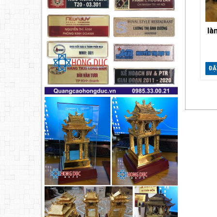
là
ĐẶ