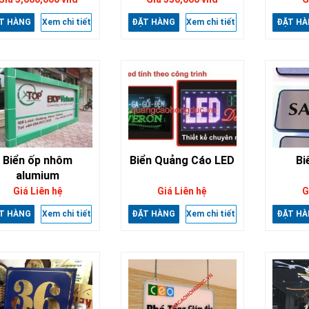
T HÀNG
Xem chi tiết
ĐẶT HÀNG
Xem chi tiết
ĐẶT HÀ
Biển ốp nhôm
Biển Quảng Cáo LED
Bi
alumium
Giá Liên hệ
Giá Liên hệ
G
T HÀNG
Xem chi tiết
ĐẶT HÀNG
Xem chi tiết
ĐẶT HÀ