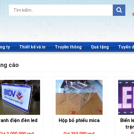
ng ty
Thiết kế và in
Truyền thông
Quà tặng
Tuyển 
ng cáo
ranh điện đèn led
Hộp bỏ phiếu mica
Biển l
trậ
Giá 3,000,000 vnd
Giá 350,000 vnd
G