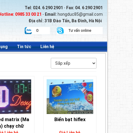
Tel:
024. 6 290 2901
-
Fax:
04. 6 290 2901
Hotline:
0985 33 00 21
-
Email:
hongduc85@gmail.com
Địa chỉ: 31B Đào Tấn, Ba Đình, Hà Nội
0
Tư vấn online
dụng
Tin tức
Liên hệ
ed matrix (Ma
Biển bạt hiflex
n) chạy chữ
iá Liên hệ
Giá Liên hệ