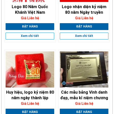
Logo 80 Năm Quốc
Logo nhận diện kỷ niệm
Khánh Việt Nam
80 năm Ngày truyền
thống Công an nhân dân
Giá Liên hệ
Giá Liên hệ
ĐẶT HÀNG
ĐẶT HÀNG
Xem chi tiết
Xem chi tiết
Huy hiệu, logo kỷ niệm 80
Các mẫu bảng Vinh danh
năm ngày thành lập
đẹp, mẫu kỉ niệm chương
QĐND Việt Nam
Giá Liên hệ
Giá Liên hệ
ĐẶT HÀNG
ĐẶT HÀNG