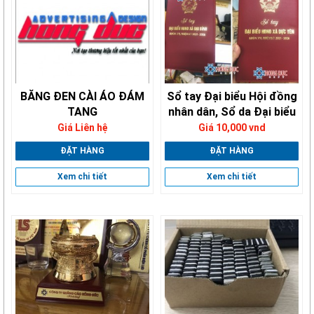
BĂNG ĐEN CÀI ÁO ĐÁM
Sổ tay Đại biểu Hội đồng
TANG
nhân dân, Sổ da Đại biểu
Hội đồng nhân
Giá Liên hệ
Giá 10,000 vnd
ĐẶT HÀNG
ĐẶT HÀNG
Xem chi tiết
Xem chi tiết