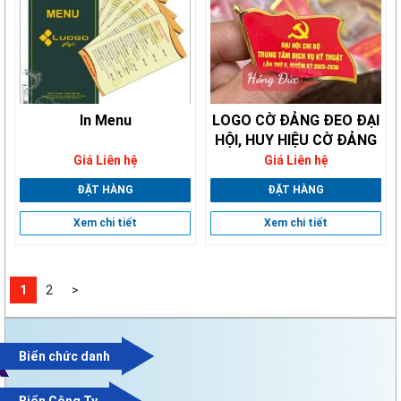
In Menu
LOGO CỜ ĐẢNG ĐEO ĐẠI
HỘI, HUY HIỆU CỜ ĐẢNG
ĐEO NGỰC
Giá Liên hệ
Giá Liên hệ
ĐẶT HÀNG
ĐẶT HÀNG
Xem chi tiết
Xem chi tiết
1
2
>
Biển chức danh